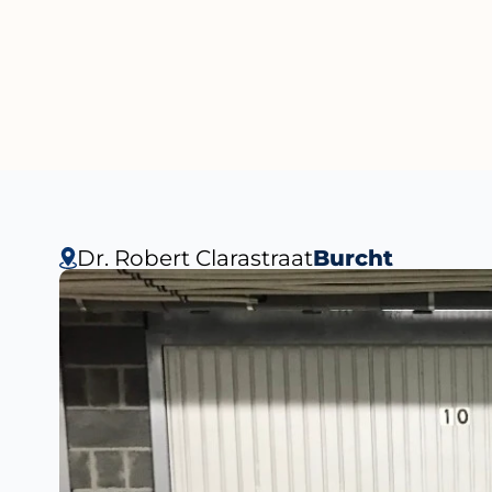
support@ifbvastgoed.be
+32 9 277 59
Dr. Robert Clarastraat
Burcht