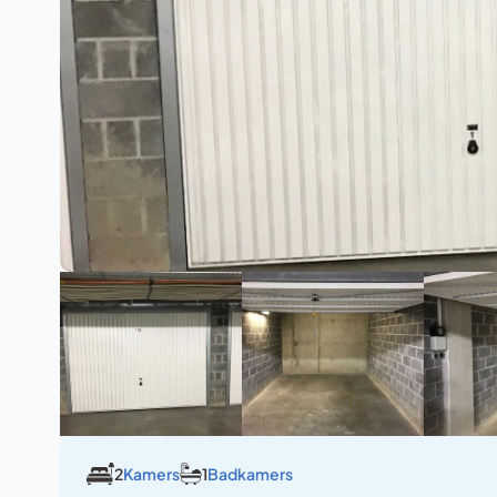
2
Kamers
1
Badkamers