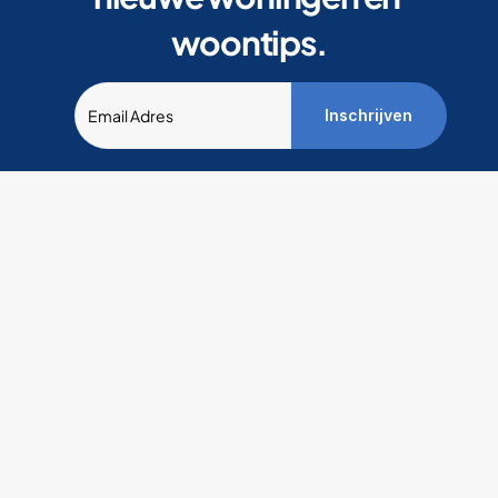
woontips.
Inschrijven
Snelle links
Contact
IFB NV
BE0415.235.719
Beschikbare woningen
Pauline van Potte
Al bijna 40 jaar 
9051 Sint-Denijs
Voor huurders
uw 
09 277 59 10
Over IFB
support@ifbvast
betrouwbare 
Veelgestelde vragen
partner voor 