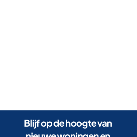
Verhuurd
Ruime woning met 3 slaapkamers
Vlamoven
,
Herzele
152
m2
3 Kamers
1 Badkamers
Blijf op de hoogte van 
nieuwe woningen en 