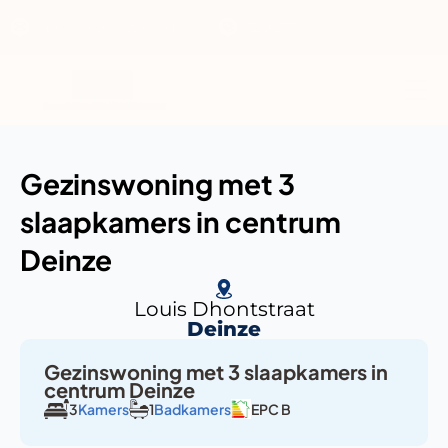
support@ifbvastgoed.be
+32 9 277 59 10
Gezinswoning met 3 
slaapkamers in centrum 
Deinze
Louis Dhontstraat
Deinze
Gezinswoning met 3 slaapkamers in 
centrum Deinze
3
Kamers
1
Badkamers
EPC B