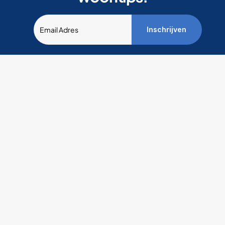
Inschrijven
Snelle links
Contact
IFB NV
BE0415.235.719
Beschikbare woningen
Pauline van Potte
Al bijna 40 jaar 
9051 Sint-Denijs
Voor huurders
uw 
09 277 59 10
Over IFB
support@ifbvast
betrouwbare 
Veelgestelde vragen
partner voor 
comfortabel 
wonen. Wij 