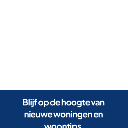
Verhuurd
Ruime woning met 3 slaapkamers
Vlamoven
,
Herzele
152
m2
3 Kamers
1 Badkamers
Blijf op de hoogte van 
nieuwe woningen en 
woontips.