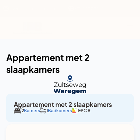
support@ifbvastgoed.be
+32 9 277 59 10
Appartement met 2 
slaapkamers
Zultseweg
Waregem
Appartement met 2 slaapkamers
2
Kamers
1
Badkamers
EPC A